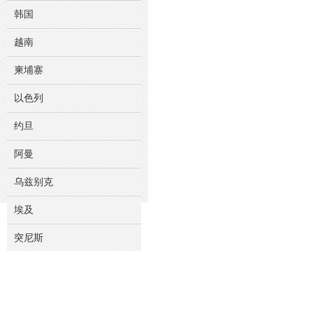
韩国
越南
柬埔寨
以色列
约旦
阿曼
乌兹别克
埃及
突尼斯